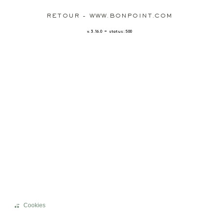
RETOUR - WWW.BONPOINT.COM
-
v. 3.16.0
status: 500