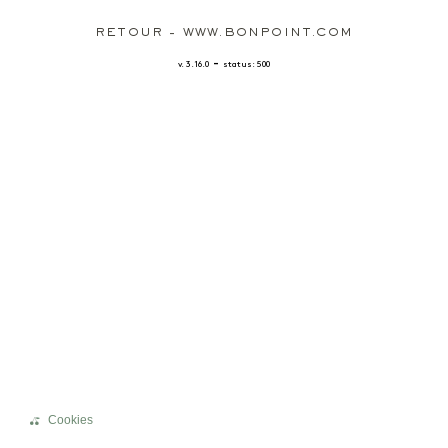
RETOUR - WWW.BONPOINT.COM
-
v. 3.16.0
status: 500