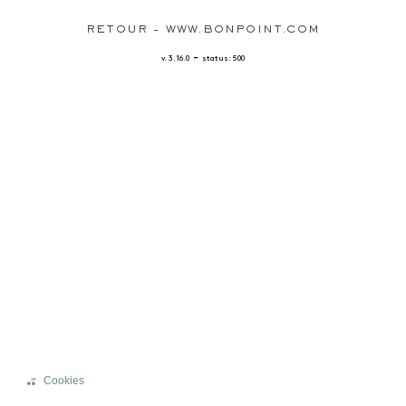
RETOUR - WWW.BONPOINT.COM
-
v. 3.16.0
status: 500