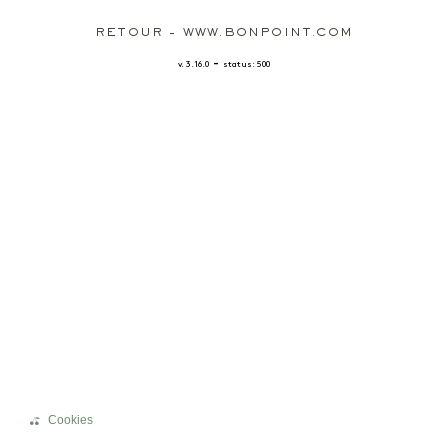
RETOUR - WWW.BONPOINT.COM
-
v. 3.16.0
status: 500