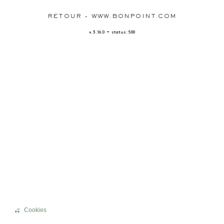
RETOUR - WWW.BONPOINT.COM
-
v. 3.16.0
status: 500