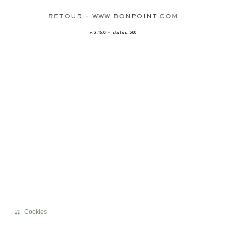
RETOUR - WWW.BONPOINT.COM
-
v. 3.16.0
status: 500