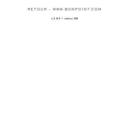
RETOUR - WWW.BONPOINT.COM
-
v. 3.16.0
status: 500