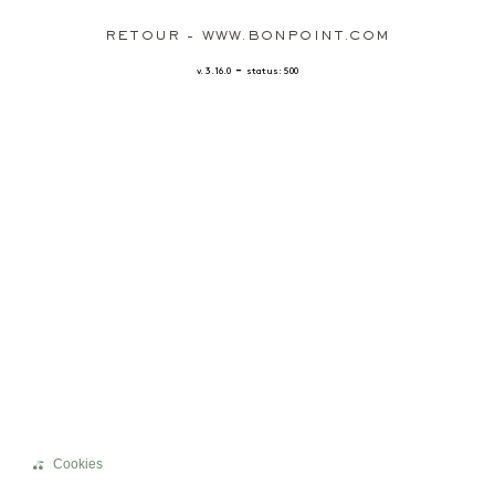
RETOUR - WWW.BONPOINT.COM
-
v. 3.16.0
status: 500