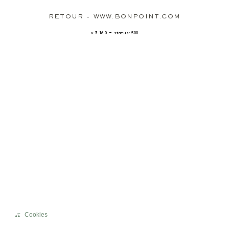
RETOUR - WWW.BONPOINT.COM
-
v. 3.16.0
status: 500