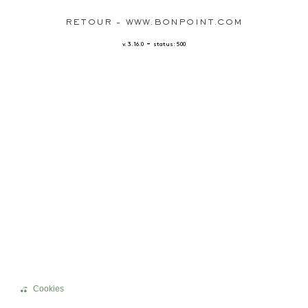
RETOUR - WWW.BONPOINT.COM
-
v. 3.16.0
status: 500