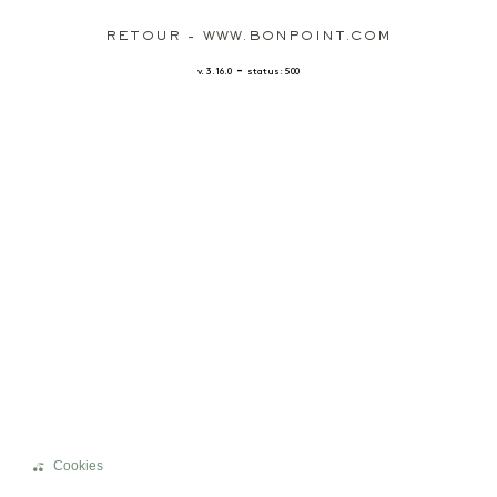
RETOUR - WWW.BONPOINT.COM
-
v. 3.16.0
status: 500