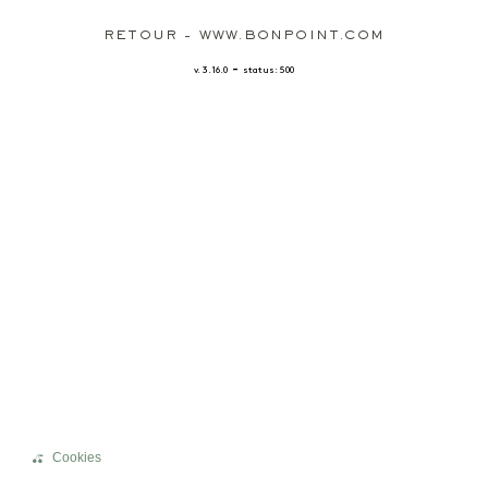
RETOUR - WWW.BONPOINT.COM
-
v. 3.16.0
status: 500