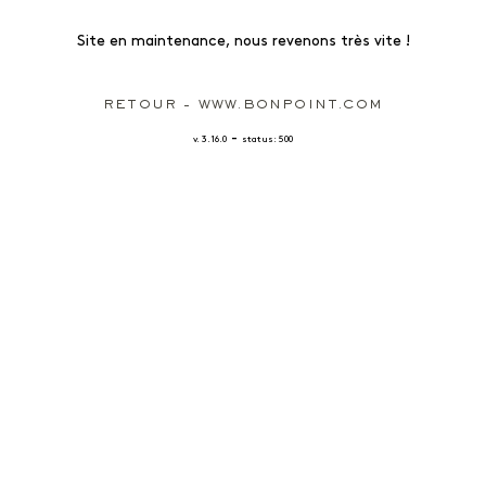
Site en maintenance, nous revenons très vite !
RETOUR - WWW.BONPOINT.COM
-
v. 3.16.0
status: 500