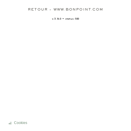
RETOUR - WWW.BONPOINT.COM
-
v. 3.16.0
status: 500