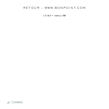
RETOUR - WWW.BONPOINT.COM
-
v. 3.16.0
status: 500