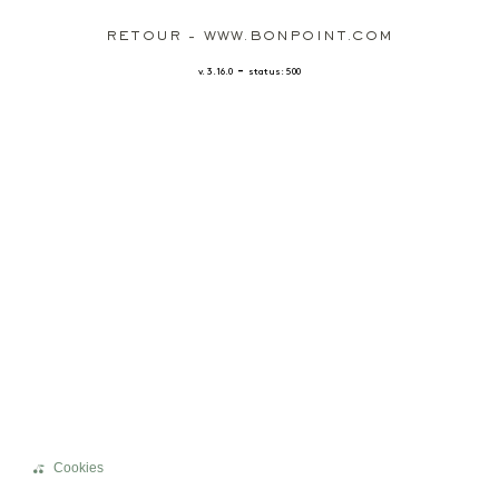
RETOUR - WWW.BONPOINT.COM
-
v. 3.16.0
status: 500