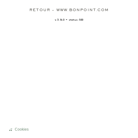
RETOUR - WWW.BONPOINT.COM
-
v. 3.16.0
status: 500