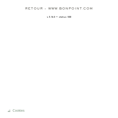
RETOUR - WWW.BONPOINT.COM
-
v. 3.16.0
status: 500