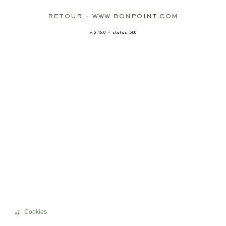
RETOUR - WWW.BONPOINT.COM
-
v. 3.16.0
status: 500