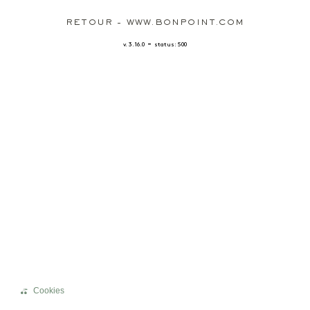
RETOUR - WWW.BONPOINT.COM
-
v. 3.16.0
status: 500