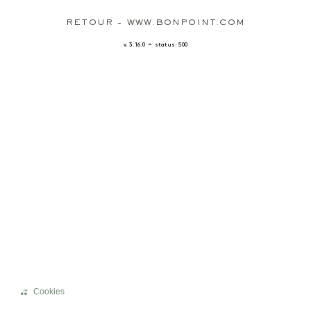
RETOUR - WWW.BONPOINT.COM
-
v. 3.16.0
status: 500