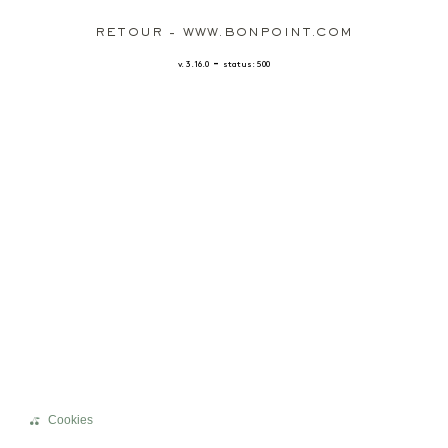
RETOUR - WWW.BONPOINT.COM
-
v. 3.16.0
status: 500