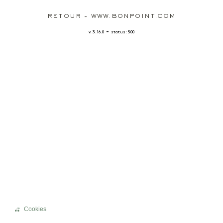
RETOUR - WWW.BONPOINT.COM
-
v. 3.16.0
status: 500