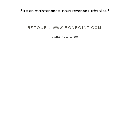
Site en maintenance, nous revenons très vite !
RETOUR - WWW.BONPOINT.COM
-
v. 3.16.0
status: 500