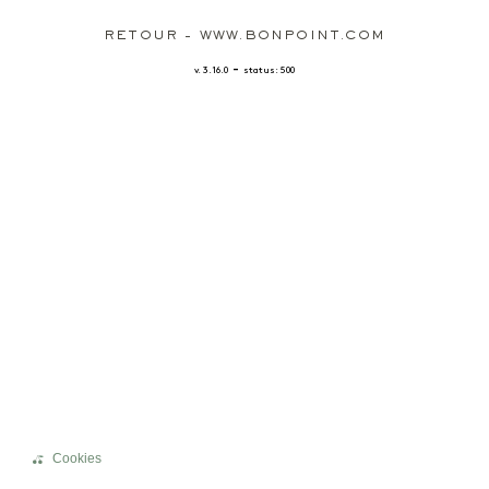
RETOUR - WWW.BONPOINT.COM
-
v. 3.16.0
status: 500