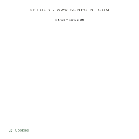
RETOUR - WWW.BONPOINT.COM
-
v. 3.16.0
status: 500