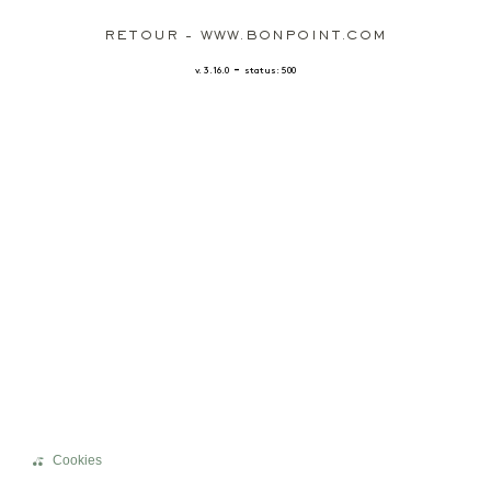
RETOUR - WWW.BONPOINT.COM
-
v. 3.16.0
status: 500