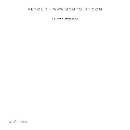
RETOUR - WWW.BONPOINT.COM
-
v. 3.16.0
status: 500