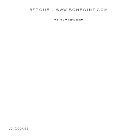
RETOUR - WWW.BONPOINT.COM
-
v. 3.16.0
status: 500