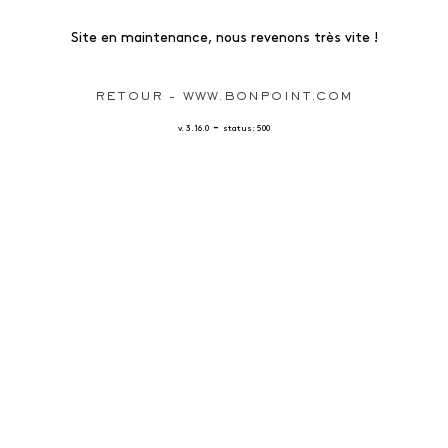
Site en maintenance, nous revenons très vite !
RETOUR - WWW.BONPOINT.COM
-
v. 3.16.0
status: 500