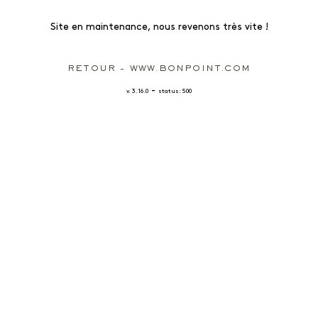
Site en maintenance, nous revenons très vite !
RETOUR - WWW.BONPOINT.COM
-
v. 3.16.0
status: 500