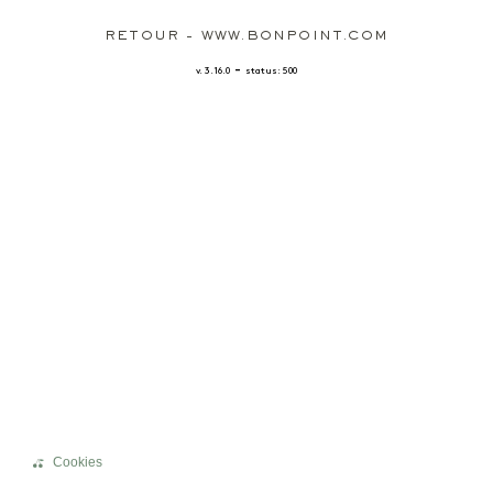
RETOUR - WWW.BONPOINT.COM
-
v. 3.16.0
status: 500