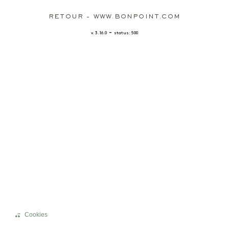
RETOUR - WWW.BONPOINT.COM
-
v. 3.16.0
status: 500