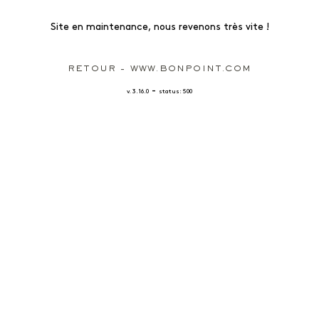
Site en maintenance, nous revenons très vite !
RETOUR - WWW.BONPOINT.COM
-
v. 3.16.0
status: 500