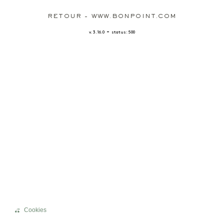
RETOUR - WWW.BONPOINT.COM
-
v. 3.16.0
status: 500