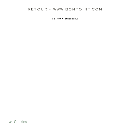
RETOUR - WWW.BONPOINT.COM
-
v. 3.16.0
status: 500