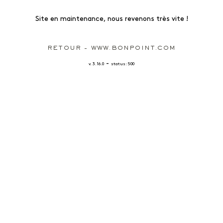
Site en maintenance, nous revenons très vite !
RETOUR - WWW.BONPOINT.COM
-
v. 3.16.0
status: 500