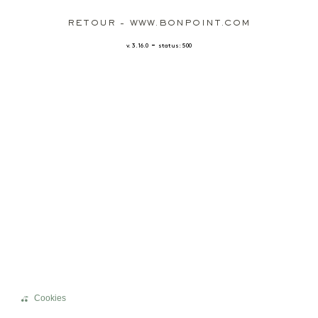
RETOUR - WWW.BONPOINT.COM
-
v. 3.16.0
status: 500