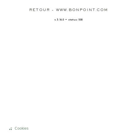
RETOUR - WWW.BONPOINT.COM
-
v. 3.16.0
status: 500