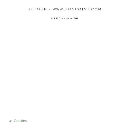
RETOUR - WWW.BONPOINT.COM
-
v. 3.16.0
status: 500