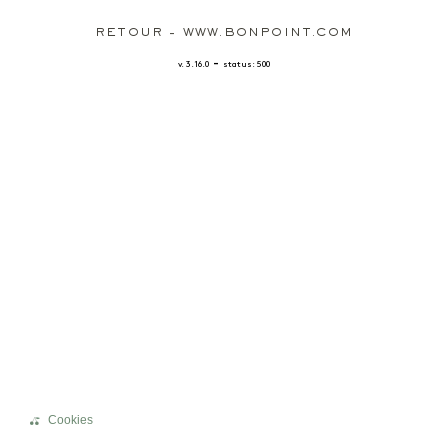
RETOUR - WWW.BONPOINT.COM
-
v. 3.16.0
status: 500